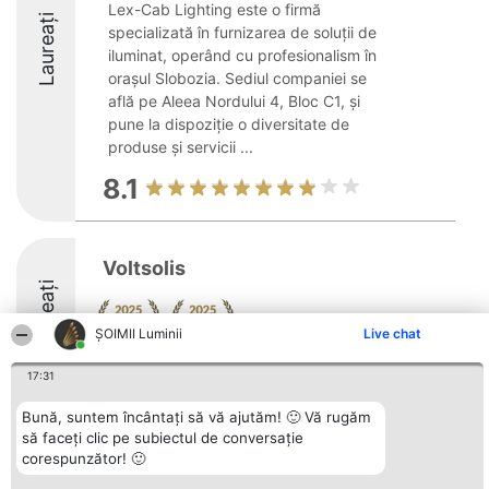
Lex-Cab Lighting este o firmă
Laureați
specializată în furnizarea de soluții de
iluminat, operând cu profesionalism în
orașul Slobozia. Sediul companiei se
află pe Aleea Nordului 4, Bloc C1, și
pune la dispoziție o diversitate de
produse și servicii ...
8.1
Voltsolis
Laureați
ȘOIMII Luminii
Live chat
9.4
17:31
Bună, suntem încântați să vă ajutăm! 🙂 Vă rugăm
să faceți clic pe subiectul de conversație
Organizator Ranking
Plebiscyt
Contact
corespunzător! 🙂
BRIGHT SOLUTIONS BR SRL
Câștigătorii
Contact
Aleea Timisul De Sus 2 Bl. A30
Lista Tuturor