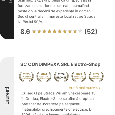
Sigmalux SRL s-a profilat ca un specialist în
furnizarea soluțiilor de iluminat, acumulând
peste două decenii de experiență în domeniu.
Sediul central al firmei este localizat pe Strada
Nufărului 59/c, ...
8.6
(52)
SC CONDIMPEXA SRL Electro-Shop
Arată mai multe >>
Laureați
Cu sediul pe Strada William Shakespeare 13
în Oradea, Electro-Shop se afirmă drept un
partener de încredere pe segmentul
materialelor și echipamentelor electrice. Din
1996, când și-a început activitatea,