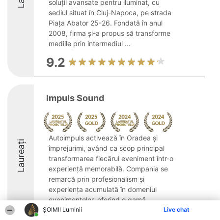
soluții avansate pentru iluminat, cu
sediul situat în Cluj-Napoca, pe strada
Piața Abator 25-26. Fondată în anul
2008, firma și-a propus să transforme
mediile prin intermediul ...
9.2
Impuls Sound
Autoimpuls activează în Oradea și
Laureați
împrejurimi, având ca scop principal
transformarea fiecărui eveniment într-o
experiență memorabilă. Compania se
remarcă prin profesionalism și
experiența acumulată în domeniul
evenimentelor, oferind o gamă ...
ȘOIMII Luminii
Live chat
9.7