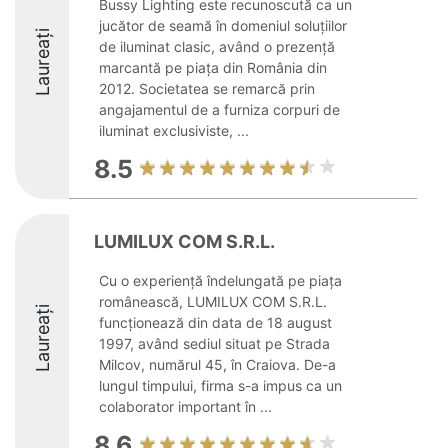
Bussy Lighting este recunoscută ca un
jucător de seamă în domeniul soluțiilor
Laureați
de iluminat clasic, având o prezență
marcantă pe piața din România din
2012. Societatea se remarcă prin
angajamentul de a furniza corpuri de
iluminat exclusiviste, ...
8.5
LUMILUX COM S.R.L.
Cu o experiență îndelungată pe piața
românească, LUMILUX COM S.R.L.
Laureați
funcționează din data de 18 august
1997, având sediul situat pe Strada
Milcov, numărul 45, în Craiova. De-a
lungul timpului, firma s-a impus ca un
colaborator important în ...
8.6