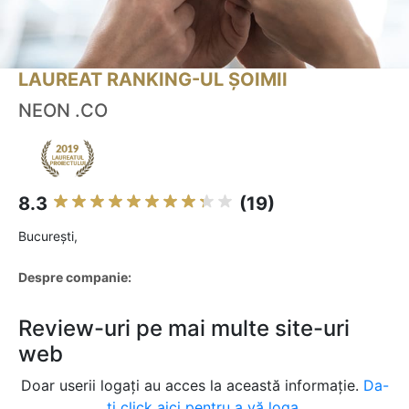
LAUREAT RANKING-UL ȘOIMII
NEON .CO
8.3
(19)
Bucureşti,
Despre companie:
Review-uri pe mai multe site-uri
web
Doar userii logați au acces la această informație.
Da-
ți click aici pentru a vă loga.