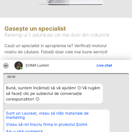
Gasește un specialist
Ranking-ul îi adună pe cei mai buni din industrie
Cauți un specialist in apropierea ta? Verificați motorul
nostru de căutare. Folosiți doar cele mai bune servicii!
ȘOIMII Luminii
Live chat
Căutare
06:06
Bună, suntem încântați să vă ajutăm! 🙂 Vă rugăm
să faceți clic pe subiectul de conversație
corespunzător! 🙂
Sunt un Laureat, vreau să ridic materiale de
Organizator Ranking
Plebiscyt
Contact
marketing
BRIGHT SOLUTIONS BR SRL
Câștigătorii
Contact
Aleea Timisul De Sus 2 Bl. A30
Lista Tuturor
Vreau să-mi înscriu firma in proiectul Șoimii
Sc. A Et. 4 Ap. 13 Cod 061952
Laureaților
Am o altă problemă
București
Reguli