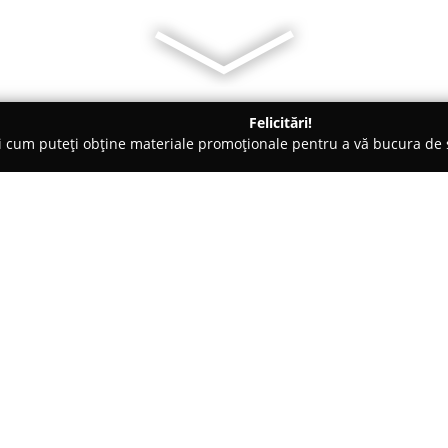
Felicitări!
ți cum puteți obține materiale promoționale pentru a vă bucura d
, Lămpi LED și Accesorii - Braşov
Annora Lighting - Calea Bucur
Despre companie:
Annora Lighting
operează în se
importantă în Brașov. Compani
ani în industrie și pune la disp
iluminat de calitate superioar
Arată mai multe >>
diverselor spații, indiferent da