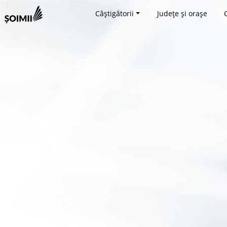
Câștigătorii
Județe și orașe