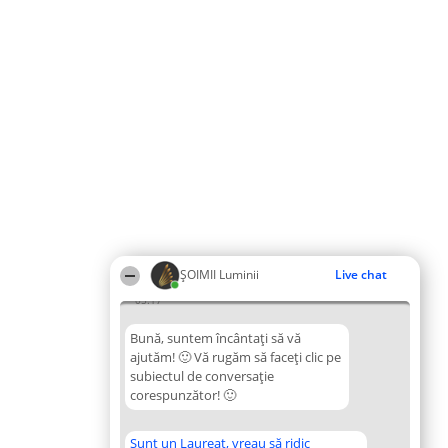
ȘOIMII Luminii
Live chat
05:17
Bună, suntem încântați să vă
ajutăm! 🙂 Vă rugăm să faceți clic pe
subiectul de conversație
corespunzător! 🙂
Sunt un Laureat, vreau să ridic