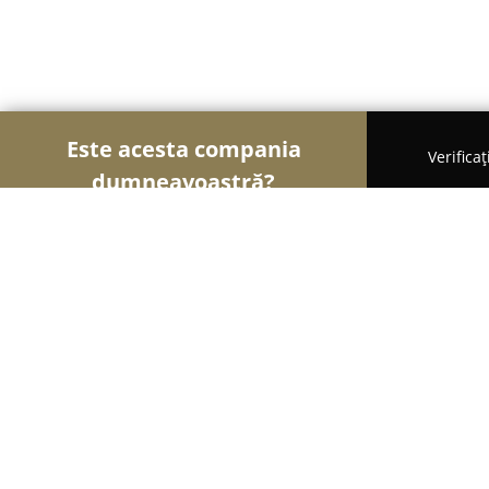
Este acesta compania
Verifica
dumneavoastră?
Șoimii Luminii
Iluminat LED, Corpuri de Iluminat
Annora Lighting - Calea București