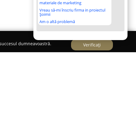
materiale de marketing
Vreau să-mi înscriu firma in proiectul
Șoimii
Am o altă problemă
e succesul dumneavoastră.
Verificați
ești
ctorul soluțiilor de iluminat, având o prezență
a dispune de o experiență de peste douăzeci de
oziția clienților săi o paletă extinsă de corpuri de
ă, menite să aducă transformări semnificative
că acestea sunt interioare sau exterioare.