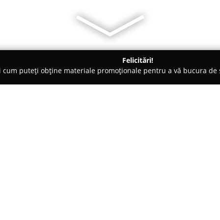
Felicitări!
ți cum puteți obține materiale promoționale pentru a vă bucura d
, Lămpi LED și Accesorii - Arad
Casa Luminii
Despre companie:
Având o experiență de peste 15
recunoscută drept un colaborato
iluminat. Oferta companiei cup
iluminat, menite să răspundă div
moderne la cele clasice.