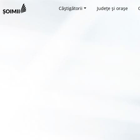
Câștigătorii
Județe și orașe