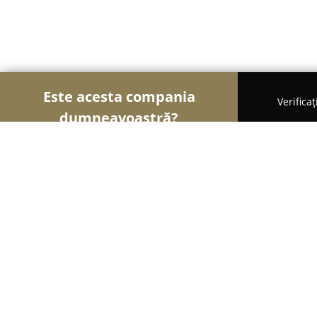
Este acesta compania
Verifica
dumneavoastră?
Șoimii Luminii
Iluminat LED, Corpuri de Iluminat
Casa Luminii
9
(85)