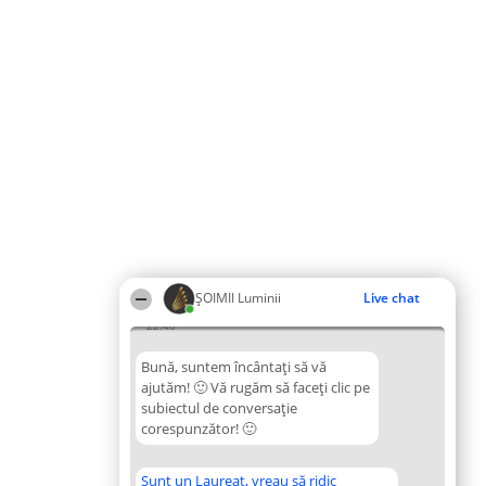
ȘOIMII Luminii
Live chat
22:46
Bună, suntem încântați să vă
ajutăm! 🙂 Vă rugăm să faceți clic pe
subiectul de conversație
corespunzător! 🙂
Sunt un Laureat, vreau să ridic