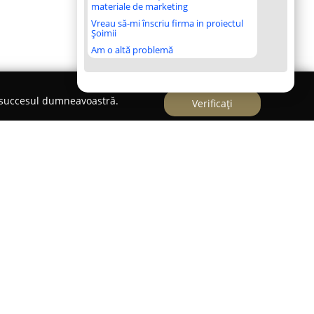
materiale de marketing
Vreau să-mi înscriu firma in proiectul
Șoimii
Am o altă problemă
e succesul dumneavoastră.
Verificați
 ani pe piața din Arad,
Casa Luminii
a devenit
r de încredere în sectorul soluțiilor pentru
rinde o gamă extinsă de corpuri și soluții de
erselor stiluri și preferințe, de la variante