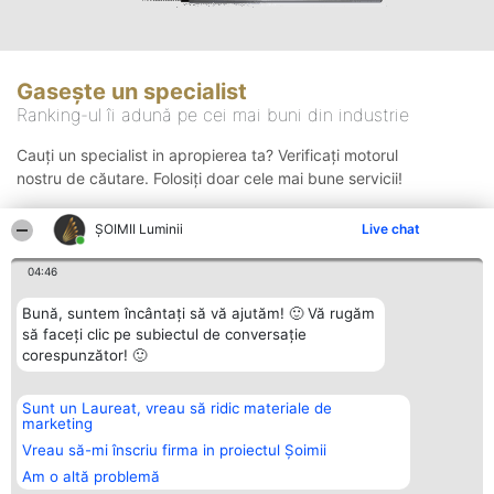
Gasește un specialist
Ranking-ul îi adună pe cei mai buni din industrie
Cauți un specialist in apropierea ta? Verificați motorul
nostru de căutare. Folosiți doar cele mai bune servicii!
ȘOIMII Luminii
Live chat
Căutare
04:46
Bună, suntem încântați să vă ajutăm! 🙂 Vă rugăm
să faceți clic pe subiectul de conversație
corespunzător! 🙂
Sunt un Laureat, vreau să ridic materiale de
Organizator Ranking
Plebiscyt
Contact
marketing
BRIGHT SOLUTIONS BR SRL
Câștigătorii
Contact
Aleea Timisul De Sus 2 Bl. A30
Lista Tuturor
Vreau să-mi înscriu firma in proiectul Șoimii
Sc. A Et. 4 Ap. 13 Cod 061952
Laureaților
Am o altă problemă
București
Reguli
CUI 36737675
Statut