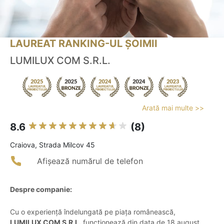
LAUREAT RANKING-UL ȘOIMII
LUMILUX COM S.R.L.
Arată mai multe >>
8.6
(8)
Craiova, Strada Milcov 45
Afișează numărul de telefon
Despre companie:
Cu o experiență îndelungată pe piața românească,
LUMILUX COM S.R.L.
funcționează din data de 18 august