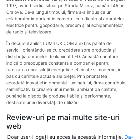
1997, având sediul situat pe Strada Milcov, numărul 45, în
Craiova. De-a lungul timpului, firma s-a impus ca un
colaborator important în comerțul cu ridicata al aparatelor
electrice pentru gospodărie, precum și al echipamentelor
de radio și televizoare.
În decursul anilor, LUMILUX COM a extins paleta de
servicii, orientându-se cu precădere spre producția și
distribuția corpurilor de iluminat LED. Această orientare
indică o preocupare constantă a companiei pentru
furnizarea unor soluții energetice eficiente și moderne, în
pas cu cerințele actuale ale pieței. Prin prioritatea
acordată inovației în domeniul iluminatului, firma contribuie
semnificativ la crearea unui mediu ambiant de calitate,
punând la dispoziție produse fiabile și performante,
destinate unei diversități de utilizări.
Review-uri pe mai multe site-uri
web
Doar userii logați au acces la această informație.
Da-