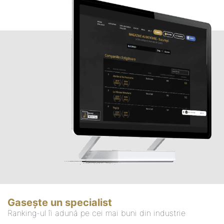
Gasește un specialist
Ranking-ul îi adună pe cei mai buni din industrie