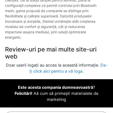
clienților. De la soluții simple pentru iluminat, până la
configurații complexe ce permit controlul prin Bluetooth
mesh, gama propusă de companie se distinge prin
flexibilitate și calitate superioară. Datorită produselor
inovatoare și durabile, Steinel urmărește atât creșterea
nivelului de confort și siguranță, cât și reducerea
impactului asupra mediului, prin soluții optimizate
energetic.
Review-uri pe mai multe site-uri
web
Doar userii logați au acces la această informație.
Da-
ți click aici pentru a vă loga.
Este acesta compania dumneavoastră
?
Felicitări!
Aă cum să primești materialele de
marketing