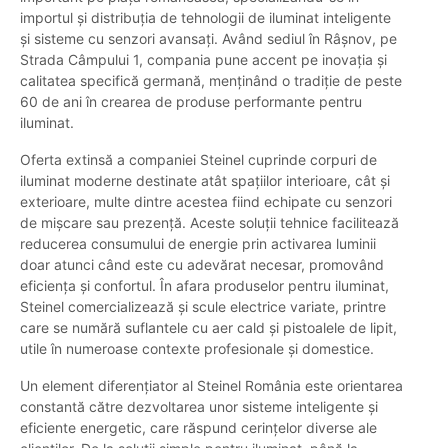
importul și distribuția de tehnologii de iluminat inteligente
și sisteme cu senzori avansați. Având sediul în Râșnov, pe
Strada Câmpului 1, compania pune accent pe inovația și
calitatea specifică germană, menținând o tradiție de peste
60 de ani în crearea de produse performante pentru
iluminat.
Oferta extinsă a companiei Steinel cuprinde corpuri de
iluminat moderne destinate atât spațiilor interioare, cât și
exterioare, multe dintre acestea fiind echipate cu senzori
de mișcare sau prezență. Aceste soluții tehnice facilitează
reducerea consumului de energie prin activarea luminii
doar atunci când este cu adevărat necesar, promovând
eficiența și confortul. În afara produselor pentru iluminat,
Steinel comercializează și scule electrice variate, printre
care se numără suflantele cu aer cald și pistoalele de lipit,
utile în numeroase contexte profesionale și domestice.
Un element diferențiator al Steinel România este orientarea
constantă către dezvoltarea unor sisteme inteligente și
eficiente energetic, care răspund cerințelor diverse ale