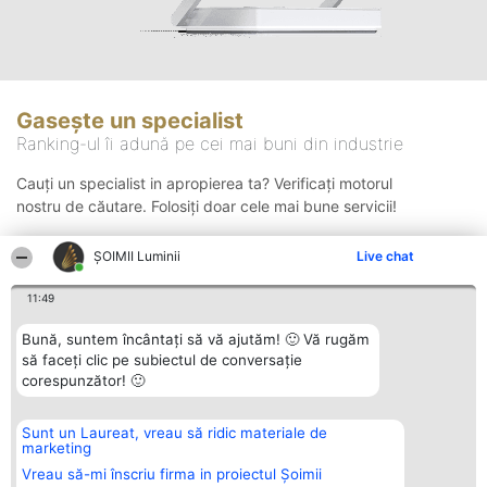
Gasește un specialist
Ranking-ul îi adună pe cei mai buni din industrie
Cauți un specialist in apropierea ta? Verificați motorul
nostru de căutare. Folosiți doar cele mai bune servicii!
ȘOIMII Luminii
Live chat
Căutare
11:49
Bună, suntem încântați să vă ajutăm! 🙂 Vă rugăm
să faceți clic pe subiectul de conversație
corespunzător! 🙂
Sunt un Laureat, vreau să ridic materiale de
Organizator Ranking
Plebiscyt
Contact
marketing
BRIGHT SOLUTIONS BR SRL
Câștigătorii
Contact
Aleea Timisul De Sus 2 Bl. A30
Lista Tuturor
Vreau să-mi înscriu firma in proiectul Șoimii
Sc. A Et. 4 Ap. 13 Cod 061952
Laureaților