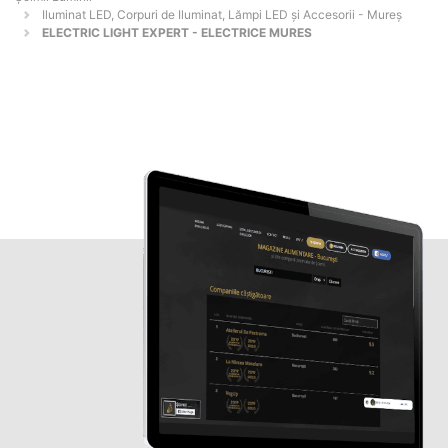
Iluminat LED, Corpuri de Iluminat, Lămpi LED și Accesorii - Mureş
ELECTRIC LIGHT EXPERT - ELECTRICE MURES