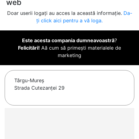
web
Doar userii logați au acces la această informație.
Da-
ți click aici pentru a vă loga.
Este acesta compania dumneavoastră
?
Felicitări!
Aă cum să primești materialele de
marketing
Târgu-Mureş
Strada Cutezanței 29