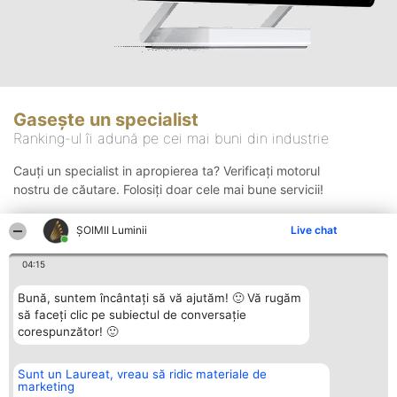
Gasește un specialist
Ranking-ul îi adună pe cei mai buni din industrie
Cauți un specialist in apropierea ta? Verificați motorul
nostru de căutare. Folosiți doar cele mai bune servicii!
ȘOIMII Luminii
Live chat
Căutare
04:15
Bună, suntem încântați să vă ajutăm! 🙂 Vă rugăm
să faceți clic pe subiectul de conversație
corespunzător! 🙂
Sunt un Laureat, vreau să ridic materiale de
Organizator Ranking
Plebiscyt
Contact
marketing
BRIGHT SOLUTIONS BR SRL
Câștigătorii
Contact