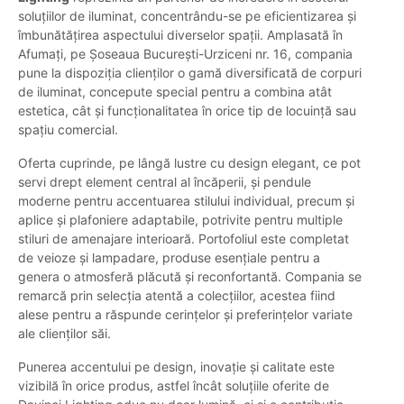
soluțiilor de iluminat, concentrându-se pe eficientizarea și
îmbunătățirea aspectului diverselor spații. Amplasată în
Afumați, pe Șoseaua București-Urziceni nr. 16, compania
pune la dispoziția clienților o gamă diversificată de corpuri
de iluminat, concepute special pentru a combina atât
estetica, cât și funcționalitatea în orice tip de locuință sau
spațiu comercial.
Oferta cuprinde, pe lângă lustre cu design elegant, ce pot
servi drept element central al încăperii, și pendule
moderne pentru accentuarea stilului individual, precum și
aplice și plafoniere adaptabile, potrivite pentru multiple
stiluri de amenajare interioară. Portofoliul este completat
de veioze și lampadare, produse esențiale pentru a
genera o atmosferă plăcută și reconfortantă. Compania se
remarcă prin selecția atentă a colecțiilor, acestea fiind
alese pentru a răspunde cerințelor și preferințelor variate
ale clienților săi.
Punerea accentului pe design, inovație și calitate este
vizibilă în orice produs, astfel încât soluțiile oferite de