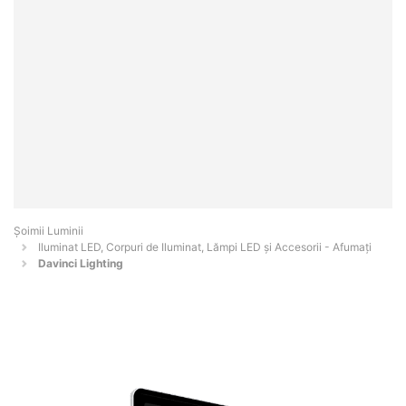
Șoimii Luminii
Iluminat LED, Corpuri de Iluminat, Lămpi LED și Accesorii - Afumaţi
Davinci Lighting