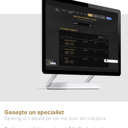
Gasește un specialist
Ranking-ul îi adună pe cei mai buni din industrie