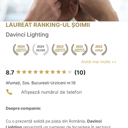
LAUREAT RANKING-UL ȘOIMII
Davinci Lighting
Arată mai multe >>
8.7
(10)
Afumaţi, Sos. Bucuresti-Urziceni nr.16
Afișează numărul de telefon
Despre companie:
Cu o prezență solidă pe piața din România,
Davinci
Lighting
reprezintă un partener de încredere în sectorul