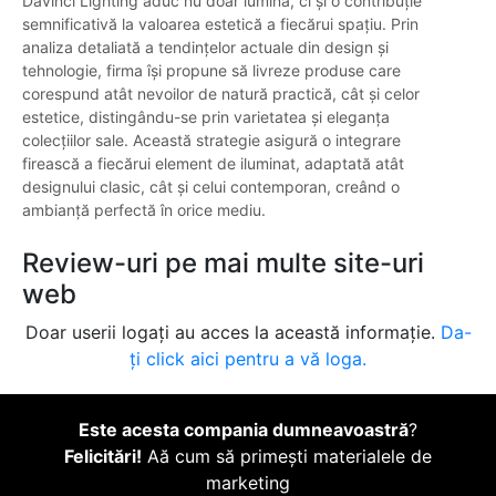
Davinci Lighting aduc nu doar lumină, ci și o contribuție
semnificativă la valoarea estetică a fiecărui spațiu. Prin
analiza detaliată a tendințelor actuale din design și
tehnologie, firma își propune să livreze produse care
corespund atât nevoilor de natură practică, cât și celor
estetice, distingându-se prin varietatea și eleganța
colecțiilor sale. Această strategie asigură o integrare
firească a fiecărui element de iluminat, adaptată atât
designului clasic, cât și celui contemporan, creând o
ambianță perfectă în orice mediu.
Review-uri pe mai multe site-uri
web
Doar userii logați au acces la această informație.
Da-
ți click aici pentru a vă loga.
Este acesta compania dumneavoastră
?
Felicitări!
Aă cum să primești materialele de
marketing