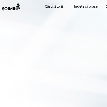
Câștigătorii
Județe și orașe