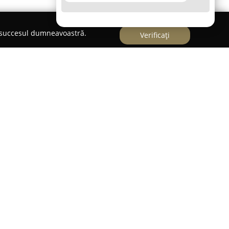
e succesul dumneavoastră.
Verificați
ILUMINAT - ELECTRONICE
utație stabilă în sectorul soluțiilor electrice,
fiind prezentă constant pe piața românească, cu
latina. Fondată în anul 1995, compania și-a
ă, dedicându-se furnizării unei game largi de
le pentru spații rezidențiale și comerciale.
entă de materiale electrice, precum cabluri,
rize și doze, dar și o gamă variată de corpuri de
rne la soluții integrate de iluminat.