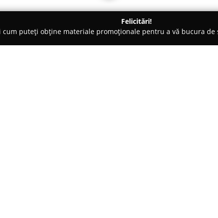
Felicitări!
ți cum puteți obține materiale promoționale pentru a vă bucura d
, Lămpi LED și Accesorii - Cireaşov
MARY & MARY ELECTRICE - 
T - ELECTRONICE
Despre companie:
Mary & Mary Electrice
are o rep
luminatului și electronicelor, 
un accent deosebit pe orașul S
construit o experiență relevant
Arată mai multe >>
produse și servicii indispensabi
Oferta sa include o selecție at
siguranțe, tablouri electrice, p
iluminat, de la becuri LED mode