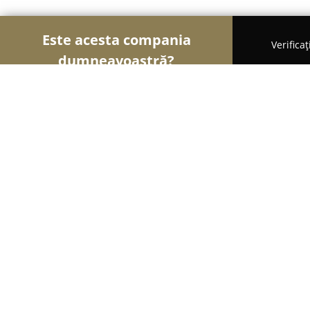
Este acesta compania
Verifica
dumneavoastră?
Șoimii Luminii
Iluminat LED, Corpuri de Iluminat
MARY & MARY ELECTRICE - ILUMINA
9.2
(92)
Cireaşov, Strada Arcului
Afișează numărul de telefon