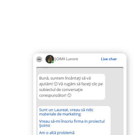
ȘOIMII Luminii
Live chat
19:31
Bună, suntem încântați să vă
ajutăm! 🙂 Vă rugăm să faceți clic pe
subiectul de conversație
corespunzător! 🙂
Sunt un Laureat, vreau să ridic
materiale de marketing
Vreau să-mi înscriu firma in proiectul
Șoimii
Am o altă problemă