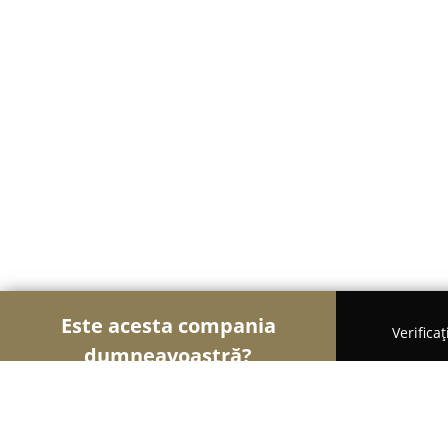
Este acesta compania
Verifica
dumneavoastră?
Șoimii Luminii
Iluminat LED, Corpuri de Iluminat