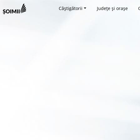
Câștigătorii
Județe și orașe