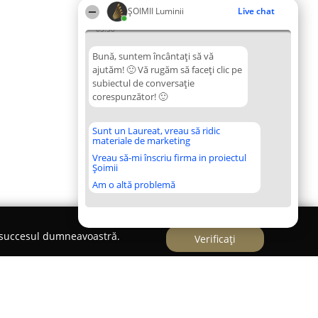
ȘOIMII Luminii
Live chat
05:50
Bună, suntem încântați să vă
ajutăm! 🙂 Vă rugăm să faceți clic pe
subiectul de conversație
corespunzător! 🙂
Sunt un Laureat, vreau să ridic
materiale de marketing
Vreau să-mi înscriu firma in proiectul
Șoimii
Am o altă problemă
e succesul dumneavoastră.
Verificați