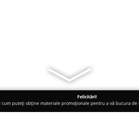
Felicitări!
ți cum puteți obține materiale promoționale pentru a vă bucura d
, Lămpi LED și Accesorii - Cluj-Napoca
NEON PRODUCT S.R.L.