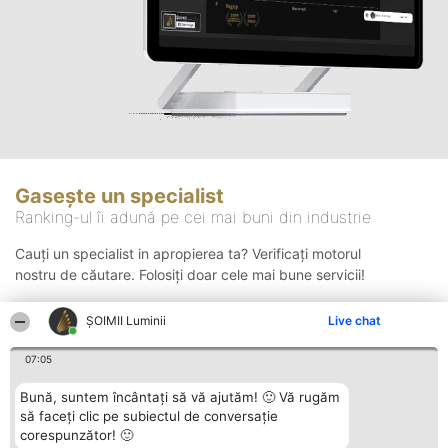
Gasește un specialist
Ranking-ul îi adună pe cei mai buni din industrie
Cauți un specialist in apropierea ta? Verificați motorul
nostru de căutare. Folosiți doar cele mai bune servicii!
ȘOIMII Luminii
Live chat
Căutare
07:05
Bună, suntem încântați să vă ajutăm! 🙂 Vă rugăm
să faceți clic pe subiectul de conversație
corespunzător! 🙂