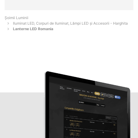
Șoimii Luminii
Iluminat LED, Corpuri de Iluminat, Lămpi LED și Accesorii - Harghita
Lanterne LED Romania