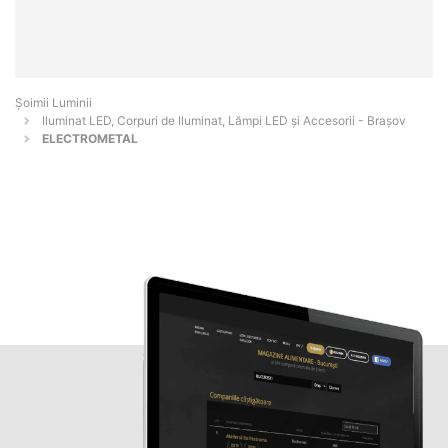
Șoimii Luminii
Iluminat LED, Corpuri de Iluminat, Lămpi LED și Accesorii - Braşov
ELECTROMETAL