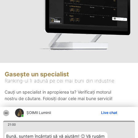
Gasește un specialist
Ranking-ul îi adună pe cei mai buni din industrie
Cauți un specialist in apropierea ta? Verificați motorul
nostru de căutare. Folosiți doar cele mai bune servicii!
ȘOIMII Luminii
Live chat
Căutare
21:00
Bună, suntem încântați să vă ajutăm! 🙂 Vă rugăm