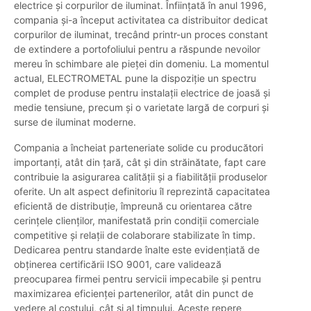
electrice și corpurilor de iluminat. Înființată în anul 1996,
compania și-a început activitatea ca distribuitor dedicat
corpurilor de iluminat, trecând printr-un proces constant
de extindere a portofoliului pentru a răspunde nevoilor
mereu în schimbare ale pieței din domeniu. La momentul
actual, ELECTROMETAL pune la dispoziție un spectru
complet de produse pentru instalații electrice de joasă și
medie tensiune, precum și o varietate largă de corpuri și
surse de iluminat moderne.
Compania a încheiat parteneriate solide cu producători
importanți, atât din țară, cât și din străinătate, fapt care
contribuie la asigurarea calității și a fiabilității produselor
oferite. Un alt aspect definitoriu îl reprezintă capacitatea
eficientă de distribuție, împreună cu orientarea către
cerințele clienților, manifestată prin condiții comerciale
competitive și relații de colaborare stabilizate în timp.
Dedicarea pentru standarde înalte este evidențiată de
obținerea certificării ISO 9001, care validează
preocuparea firmei pentru servicii impecabile și pentru
maximizarea eficienței partenerilor, atât din punct de
vedere al costului, cât și al timpului. Aceste repere