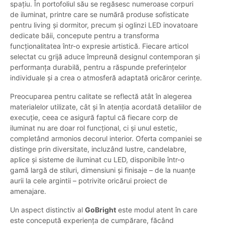
spațiu. În portofoliul său se regăsesc numeroase corpuri
de iluminat, printre care se numără produse sofisticate
pentru living și dormitor, precum și oglinzi LED inovatoare
dedicate băii, concepute pentru a transforma
funcționalitatea într-o expresie artistică. Fiecare articol
selectat cu grijă aduce împreună designul contemporan și
performanța durabilă, pentru a răspunde preferințelor
individuale și a crea o atmosferă adaptată oricăror cerințe.
Preocuparea pentru calitate se reflectă atât în alegerea
materialelor utilizate, cât și în atenția acordată detaliilor de
execuție, ceea ce asigură faptul că fiecare corp de
iluminat nu are doar rol funcțional, ci și unul estetic,
completând armonios decorul interior. Oferta companiei se
distinge prin diversitate, incluzând lustre, candelabre,
aplice și sisteme de iluminat cu LED, disponibile într-o
gamă largă de stiluri, dimensiuni și finisaje – de la nuanțe
aurii la cele argintii – potrivite oricărui proiect de
amenajare.
Un aspect distinctiv al
GoBright
este modul atent în care
este concepută experiența de cumpărare, făcând