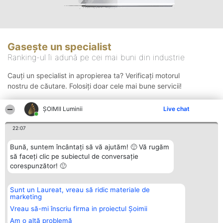
Gasește un specialist
Ranking-ul îi adună pe cei mai buni din industrie
Cauți un specialist in apropierea ta? Verificați motorul
nostru de căutare. Folosiți doar cele mai bune servicii!
ȘOIMII Luminii
Live chat
Căutare
22:07
Bună, suntem încântați să vă ajutăm! 🙂 Vă rugăm
să faceți clic pe subiectul de conversație
corespunzător! 🙂
Sunt un Laureat, vreau să ridic materiale de
Organizator Ranking
Plebiscyt
Contact
marketing
BRIGHT SOLUTIONS BR SRL
Câștigătorii
Contact
Aleea Timisul De Sus 2 Bl. A30
Lista Tuturor
Vreau să-mi înscriu firma in proiectul Șoimii
Sc. A Et. 4 Ap. 13 Cod 061952
Laureaților
Am o altă problemă
București
Reguli