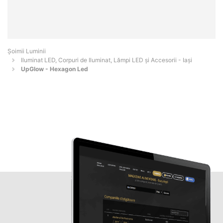
Șoimii Luminii
Iluminat LED, Corpuri de Iluminat, Lămpi LED și Accesorii - Iaşi
UpGlow - Hexagon Led