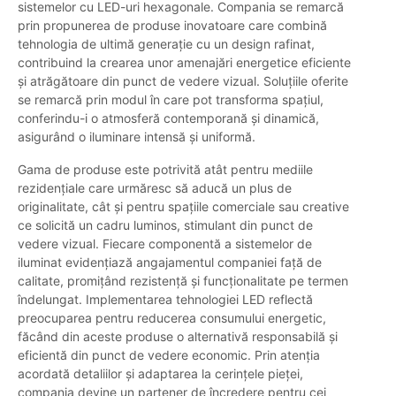
sistemelor cu LED-uri hexagonale. Compania se remarcă
prin propunerea de produse inovatoare care combină
tehnologia de ultimă generație cu un design rafinat,
contribuind la crearea unor amenajări energetice eficiente
și atrăgătoare din punct de vedere vizual. Soluțiile oferite
se remarcă prin modul în care pot transforma spațiul,
conferindu-i o atmosferă contemporană și dinamică,
asigurând o iluminare intensă și uniformă.
Gama de produse este potrivită atât pentru mediile
rezidențiale care urmăresc să aducă un plus de
originalitate, cât și pentru spațiile comerciale sau creative
ce solicită un cadru luminos, stimulant din punct de
vedere vizual. Fiecare componentă a sistemelor de
iluminat evidențiază angajamentul companiei față de
calitate, promițând rezistență și funcționalitate pe termen
îndelungat. Implementarea tehnologiei LED reflectă
preocuparea pentru reducerea consumului energetic,
făcând din aceste produse o alternativă responsabilă și
eficientă din punct de vedere economic. Prin atenția
acordată detaliilor și adaptarea la cerințele pieței,
compania devine un partener de încredere pentru cei