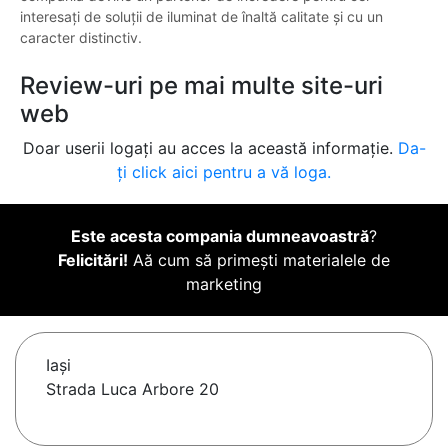
interesați de soluții de iluminat de înaltă calitate și cu un
caracter distinctiv.
Review-uri pe mai multe site-uri
web
Doar userii logați au acces la această informație.
Da-
ți click aici pentru a vă loga.
Este acesta compania dumneavoastră
?
Felicitări!
Aă cum să primești materialele de
marketing
Iaşi
Strada Luca Arbore 20