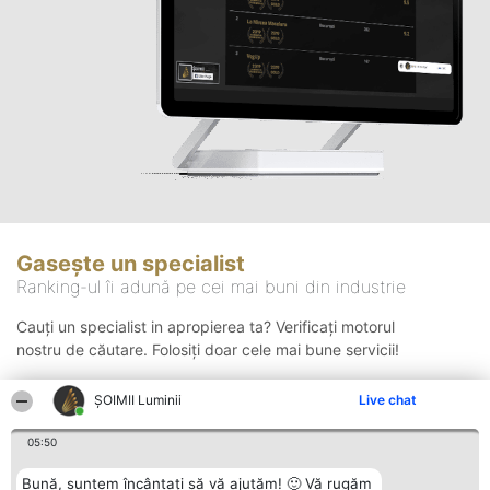
Gasește un specialist
Ranking-ul îi adună pe cei mai buni din industrie
Cauți un specialist in apropierea ta? Verificați motorul
nostru de căutare. Folosiți doar cele mai bune servicii!
ȘOIMII Luminii
Live chat
Căutare
05:50
Bună, suntem încântați să vă ajutăm! 🙂 Vă rugăm