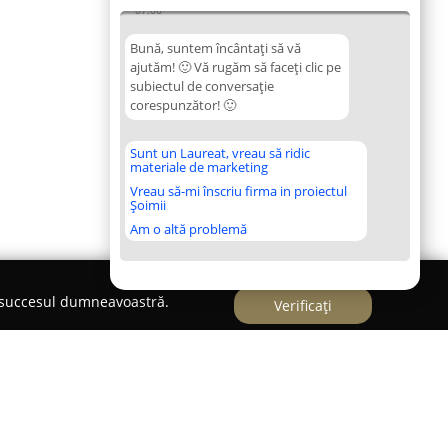
07:06
Bună, suntem încântați să vă
ajutăm! 🙂 Vă rugăm să faceți clic pe
subiectul de conversație
corespunzător! 🙂
Sunt un Laureat, vreau să ridic
materiale de marketing
Vreau să-mi înscriu firma in proiectul
Șoimii
Am o altă problemă
e succesul dumneavoastră.
Verificați