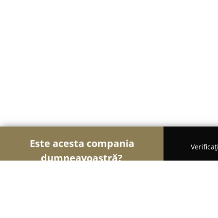
Este acesta compania
Verifica
dumneavoastră?
Șoimii Luminii
Iluminat LED, Corpuri de Iluminat