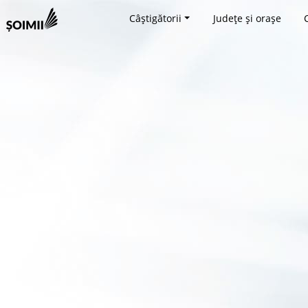
Câștigătorii
Județe și orașe