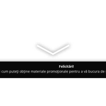
Felicitări!
ți cum puteți obține materiale promoționale pentru a vă bucura d
, Lămpi LED și Accesorii - Bucureşti
MrLED