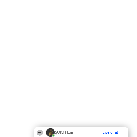
ȘOIMII Luminii
Live chat