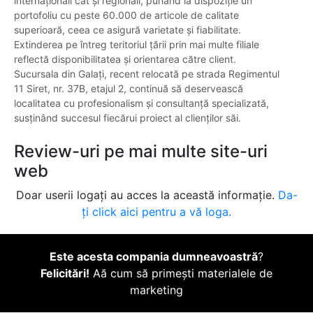
internaționali cât și regionali, punând la dispoziție un
portofoliu cu peste 60.000 de articole de calitate
superioară, ceea ce asigură varietate și fiabilitate.
Extinderea pe întreg teritoriul țării prin mai multe filiale
reflectă disponibilitatea și orientarea către client.
Sucursala din Galați, recent relocată pe strada Regimentul
11 Siret, nr. 37B, etajul 2, continuă să deservească
localitatea cu profesionalism și consultanță specializată,
susținând succesul fiecărui proiect al clienților săi.
Review-uri pe mai multe site-uri
web
Doar userii logați au acces la această informație.
Da-
ți click aici pentru a vă loga.
Este acesta compania dumneavoastră
?
Felicitări!
Aă cum să primești materialele de
marketing