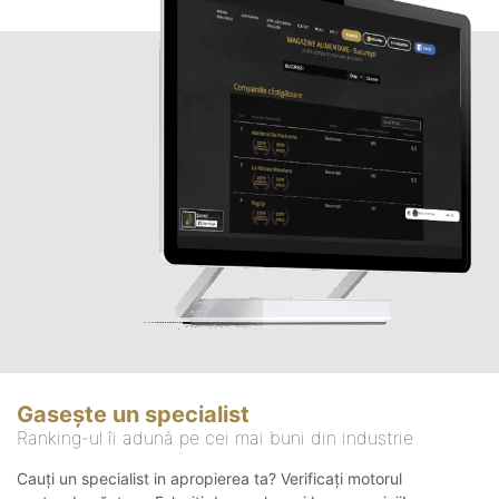
Gasește un specialist
Ranking-ul îi adună pe cei mai buni din industrie
Cauți un specialist in apropierea ta? Verificați motorul