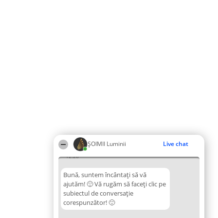
ȘOIMII Luminii
Live chat
12:28
Bună, suntem încântați să vă
ajutăm! 🙂 Vă rugăm să faceți clic pe
subiectul de conversație
corespunzător! 🙂