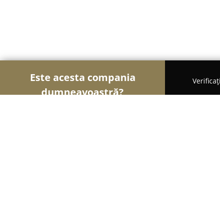
Este acesta compania
Verifica
dumneavoastră?
Șoimii Luminii
Iluminat LED, Corpuri de Iluminat
Ambiflux