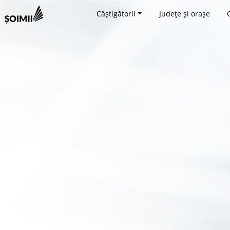
Câștigătorii
Județe și orașe