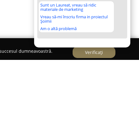
Sunt un Laureat, vreau să ridic
materiale de marketing
Vreau să-mi înscriu firma in proiectul
Șoimii
Am o altă problemă
e succesul dumneavoastră.
Verificați
nia cu peste 14 ani de activitate în domeniul
oiectarea și fabricarea de corpuri de iluminat
Compania deține facilități de producție la Borș,
icată de soluții pentru iluminare.