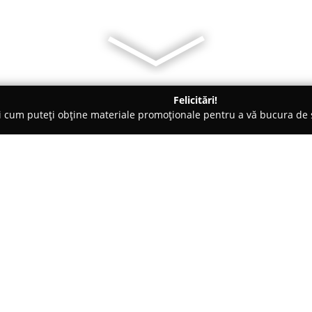
Felicitări!
ți cum puteți obține materiale promoționale pentru a vă bucura d
, Lămpi LED și Accesorii - Bihor
Ambiflux
Despre companie:
Ambiflux
este o firmă din Româ
iluminatului, concentrată pe pr
LED performante și rezistente. 
unde dezvoltă o ofertă diversif
Arată mai multe >>