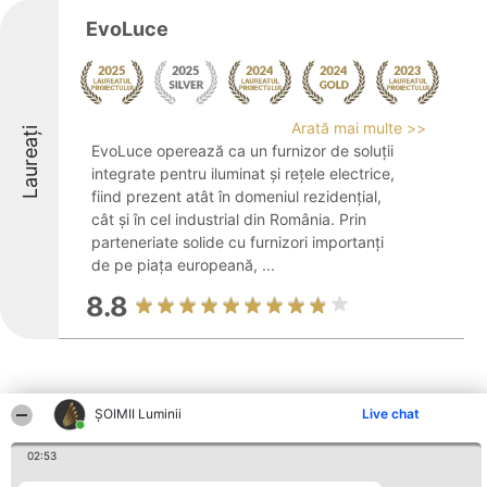
EvoLuce
Arată mai multe >>
Laureați
EvoLuce operează ca un furnizor de soluții
integrate pentru iluminat și rețele electrice,
fiind prezent atât în domeniul rezidențial,
cât și în cel industrial din România. Prin
parteneriate solide cu furnizori importanți
de pe piața europeană, ...
8.8
ȘOIMII Luminii
Live chat
Alte firme din zonă
02:53