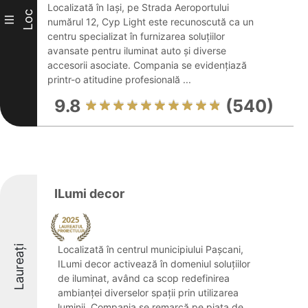
Localizată în Iași, pe Strada Aeroportului
Loc
III
numărul 12, Cyp Light este recunoscută ca un
centru specializat în furnizarea soluțiilor
avansate pentru iluminat auto și diverse
accesorii asociate. Compania se evidențiază
printr-o atitudine profesională ...
9.8
(540)
ILumi decor
Laureați
Localizată în centrul municipiului Pașcani,
ILumi decor activează în domeniul soluțiilor
de iluminat, având ca scop redefinirea
ambianței diverselor spații prin utilizarea
luminii. Compania se remarcă pe piața de