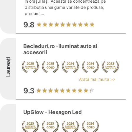
în orașul Iași. Aceasta se concentrează pe
distribuția unei game variate de produse,
precum ...
9.8
Becleduri.ro -Iluminat auto si
accesorii
Laureați
Arată mai multe >>
9.3
UpGlow - Hexagon Led